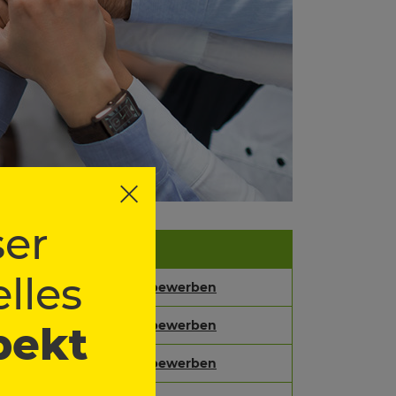
er
lles
pekt