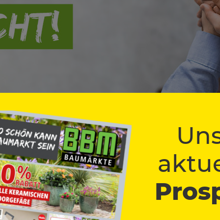
Uns
aktue
Pros